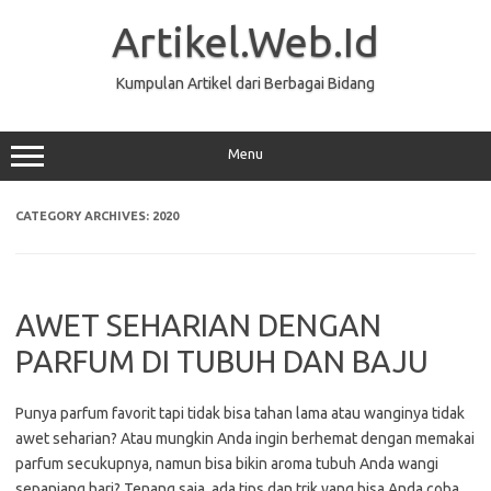
Skip
to
Artikel.Web.Id
content
Kumpulan Artikel dari Berbagai Bidang
Menu
CATEGORY ARCHIVES:
2020
AWET SEHARIAN DENGAN
PARFUM DI TUBUH DAN BAJU
Punya parfum favorit tapi tidak bisa tahan lama atau wanginya tidak
awet seharian? Atau mungkin Anda ingin berhemat dengan memakai
parfum secukupnya, namun bisa bikin aroma tubuh Anda wangi
sepanjang hari? Tenang saja, ada tips dan trik yang bisa Anda coba