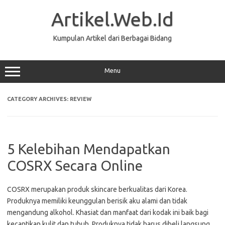
Skip
to
Artikel.Web.Id
content
Kumpulan Artikel dari Berbagai Bidang
Menu
CATEGORY ARCHIVES:
REVIEW
5 Kelebihan Mendapatkan
COSRX Secara Online
COSRX merupakan produk skincare berkualitas dari Korea.
Produknya memiliki keunggulan berisik aku alami dan tidak
mengandung alkohol. Khasiat dan manfaat dari kodak ini baik bagi
kecantikan kulit dan tubuh. Produknya tidak harus dibeli langsung