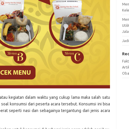
Men
Kel
Men
Util
Jala
Jadi
Re
Fak
Arti
Oba
 atau kegiatan dalam waktu yang cukup lama maka salah satu
 soal konsumsi dari peserta acara tersebut. Konsumsi ini bisa
at seperti nasi dan sebagainya tergantung dari jenis acara