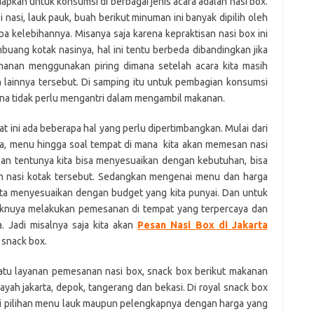
iapkan untuk konsumsi di berbagai jenis acara adalah nasi box.
i nasi, lauk pauk, buah berikut minuman ini banyak dipilih oleh
 kelebihannya. Misanya saja karena kepraktisan nasi box ini
buang kotak nasinya, hal ini tentu berbeda dibandingkan jika
anan menggunakan piring dimana setelah acara kita masih
n lainnya tersebut. Di samping itu untuk pembagian konsumsi
ena tidak perlu mengantri dalam mengambil makanan.
 ini ada beberapa hal yang perlu dipertimbangkan. Mulai dari
ga, menu hingga soal tempat di mana kita akan memesan nasi
san tentunya kita bisa menyesuaikan dengan kebutuhan, bisa
nan nasi kotak tersebut. Sedangkan mengenai menu dan harga
kita menyesuaikan dengan budget yang kita punyai. Dan untuk
aiknuya melakukan pemesanan di tempat yang terpercaya dan
a. Jadi misalnya saja kita akan
Pesan Nasi Box di Jakarta
 snack box.
satu layanan pemesanan nasi box, snack box berikut makanan
yah jakarta, depok, tangerang dan bekasi. Di royal snack box
ai pilihan menu lauk maupun pelengkapnya dengan harga yang