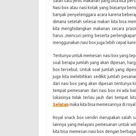
Salah satu jenis makanan yang bisa kita pers
Nasi box atau nasi kotak yang biasanya beris
banyak penyelenggara acara karena beberapa
dimana setelah selesai makan kita bisa mem
kita menghidangkan makanan secara prasm
harus ,mencuci piring beserta perlengkapa
menggunakan nasi box juga lebih cepat kar
Tentunya untuk memesan nasi box yang tepat
soal berapa jumlah yang akan dipesan, har
box tersebut. Untuk soal jumlah yang dipe
juga kita melebihkan sedikit jumlah pesa
dari nasi box yang akan dipesan tentunya 
tempat pemesanan dari nasi box ini ada b
lokasinya tidak terlau jauh dari tempat kit
Selatan
maka kita bisa memesannya di royal
Royal snack box sendiri merupakan salah 
lainnya yang melayani pemesanan untuk wila
kita bisa memesan nasi box dengan berbag