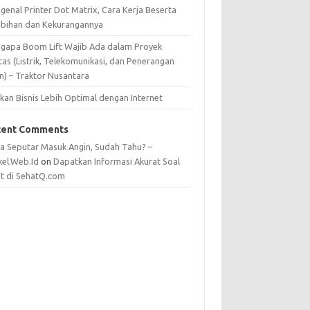
genal Printer Dot Matrix, Cara Kerja Beserta
ebihan dan Kekurangannya
gapa Boom Lift Wajib Ada dalam Proyek
itas (Listrik, Telekomunikasi, dan Penerangan
n) – Traktor Nusantara
kan Bisnis Lebih Optimal dengan Internet
cent Comments
ta Seputar Masuk Angin, Sudah Tahu? –
kel.Web.Id
on
Dapatkan Informasi Akurat Soal
t di SehatQ.com