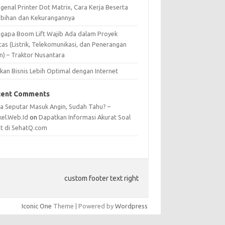
genal Printer Dot Matrix, Cara Kerja Beserta
ebihan dan Kekurangannya
gapa Boom Lift Wajib Ada dalam Proyek
itas (Listrik, Telekomunikasi, dan Penerangan
n) – Traktor Nusantara
kan Bisnis Lebih Optimal dengan Internet
cent Comments
ta Seputar Masuk Angin, Sudah Tahu? –
kel.Web.Id
on
Dapatkan Informasi Akurat Soal
t di SehatQ.com
custom footer text right
Iconic One
Theme | Powered by
Wordpress