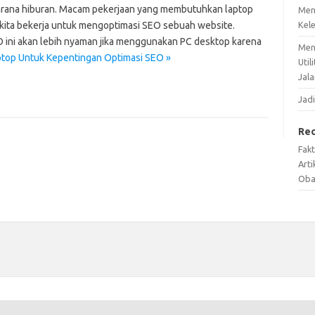
arana hiburan. Macam pekerjaan yang membutuhkan laptop
Men
t kita bekerja untuk mengoptimasi SEO sebuah website.
Kel
 ini akan lebih nyaman jika menggunakan PC desktop karena
Men
ptop Untuk Kepentingan Optimasi SEO »
Util
Jala
Jadi
Re
Fak
Arti
Oba